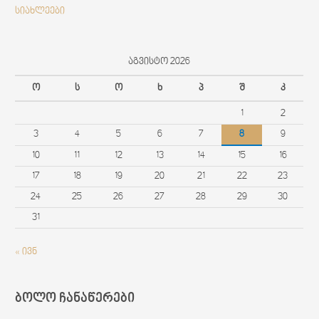
c
სიახლეები
h
f
აგვისტო 2026
o
r
ო
ს
ო
ხ
პ
შ
კ
:
1
2
3
4
5
6
7
8
9
10
11
12
13
14
15
16
17
18
19
20
21
22
23
24
25
26
27
28
29
30
31
« ივნ
ბოლო ჩანაწერები