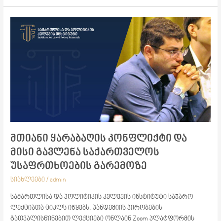
მთიანი
ყარაბაღის
კონფლიქტი
და
მისი
გავლენა
საქართველოს
უსაფრთხოების
გარემოზე
მთიანი ყარაბაღის კონფლიქტი და
მისი გავლენა საქართველოს
უსაფრთხოების გარემოზე
სიახლეები
/
admin
სამართლისა და პოლიტიკის კვლევის ინსტიტუტი საჯარო
ლექციათა ციკლს იწყებს. პანდემიის პირობების
გათვალისწინებით ლექციები ონლაინ Zoom პლატფორმის