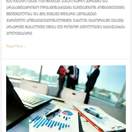
ხელისუფლებამ, ოპოზიციამ, სასულიერო პირებმა და
არასამთავრობო ორგანიზაციებმა გაითავისონ კონსტიტუციის
მნიშვნელობა და მის წინაშე მდგარი ამოცანები.
ქართული კონსტიტუციონალიზმის უახლეს ისტორიაში გვაქვს
არაერთი მაგალითი იმისა თუ როგორ ცდილობდა სხვადასხვა
პოლიტიკური
Read More »
რაულ
აგიკიანი
–
საქართველოს
კანონის
პროექტის
–
„მეწარმეთა
შესახებ”
და